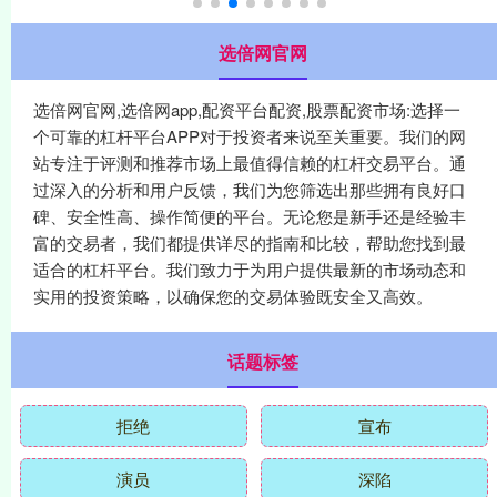
选倍网官网
选倍网官网,选倍网app,配资平台配资,股票配资市场:选择一
个可靠的杠杆平台APP对于投资者来说至关重要。我们的网
站专注于评测和推荐市场上最值得信赖的杠杆交易平台。通
过深入的分析和用户反馈，我们为您筛选出那些拥有良好口
碑、安全性高、操作简便的平台。无论您是新手还是经验丰
富的交易者，我们都提供详尽的指南和比较，帮助您找到最
适合的杠杆平台。我们致力于为用户提供最新的市场动态和
实用的投资策略，以确保您的交易体验既安全又高效。
话题标签
拒绝
宣布
演员
深陷