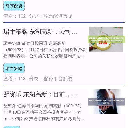
尊享配资
航....
查看：
162
分类：
股票配资市场
珺牛策略 东湖高新：公司的关联交易额度均严格以实际业务与发展需求为基础进行审慎确定
珺牛策略 证券日报网讯 东湖高新
（600133）11月10日在互动平台回答投资者
提问时表示，公司的关联交易额度均严格以
实际业务与发展需求为基础进行审慎确定，
珺牛策略
确保....
查看：
118
分类：
配资平台配资
配资乐 东湖高新：目前，公司在内部组建了专业投资团队
配资乐 证券日报网讯 东湖高新（600133）
11月10日在互动平台回答投资者提问时表
示，公司始终推进意向标的的并购尽调与谈
判工作，但上市公司的市场化并购能否成....