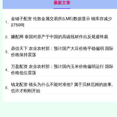
最新文章
金铺子配资 伦敦金属交易所(LME)数据显示 铜库存减少
1、
2750吨
赚配网 泰国对原产于中国的高碳线材作出反规避终裁
2、
鼎信天下 农业农村部：预计国产大豆价格平稳偏弱 国际
3、
价格保持震荡
万盈配资 农业农村部：预计国内玉米价格偏弱运行 国际
4、
价格低位震荡
钱龙配资 镜头为什么不能对准他? 属于贝林厄姆的故事,
5、
也许才刚刚开始