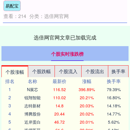
易配宝
布....
查看：
214
分类：
选倍网官网
选倍网官网文章已加载完成
个股实时涨跌榜
个股跌幅
个股流入
个股流出
换手率
个股涨幅
排名
名称
最新价
涨幅
换手率
1
N展芯
116.52
396.89%
79.39%
2
锐翔智能
110.02
20.21%
16.80%
3
志特新材
14.8
20.03%
14.18%
4
博腾股份
20.44
20.02%
14.77%
5
近岸蛋白
46.72
20.01%
5.62%
6
毕得医药
61.6
20.01%
6.12%