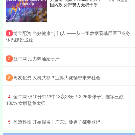
国内政 外部势力无权干涉
​博宝配资 当好健康“守门人”——从一组数据看基层医卫服务
1
体系建设成效
​益牛网 活力奔涌始于严
2
​粤友配资 人机共存？业界大佬畅想未来社会
3
​金牛网 仅10分钟13中13轰28分！2.26米张子宇连续三战
4
100% 女版鲨鱼太强
​盈透科技 开始报名！广东适龄男子都要登记
5