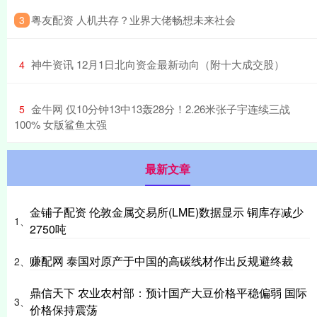
​粤友配资 人机共存？业界大佬畅想未来社会
3
​神牛资讯 12月1日北向资金最新动向（附十大成交股）
4
​金牛网 仅10分钟13中13轰28分！2.26米张子宇连续三战
5
100% 女版鲨鱼太强
最新文章
金铺子配资 伦敦金属交易所(LME)数据显示 铜库存减少
1、
2750吨
赚配网 泰国对原产于中国的高碳线材作出反规避终裁
2、
鼎信天下 农业农村部：预计国产大豆价格平稳偏弱 国际
3、
价格保持震荡