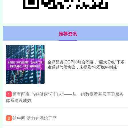
推荐资讯
金鼎配资 COP30峰会闭幕，“巨大分歧”下艰
难通过气候协议，未提及“化石燃料削减”
​博宝配资 当好健康“守门人”——从一组数据看基层医卫服务
1
体系建设成效
​益牛网 活力奔涌始于严
2