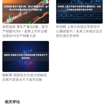
张吧策路 整车产量仅6辆，客车
利鸿网 上师大外国文学研究中
产销量均为0！老牌上市车企曙
心重磅签约！未来三年推出近百
光股份10月产销量大跌
部非洲文学译作
顺配网 我国首次完成10兆帕高
压氢气管道全尺寸放空试验
相关评论