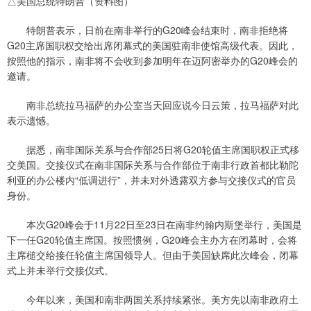
△美国总统特朗普（资料图）
特朗普表示，日前在南非举行的G20峰会结束时，南非拒绝将
G20主席国职权交给出席闭幕式的美国驻南非使馆高级代表。因此，
按照他的指示，南非将不会收到参加明年在迈阿密举办的G20峰会的
邀请。
南非总统拉马福萨的办公室当天回应说今日云策，拉马福萨对此
表示遗憾。
据悉，南非国际关系与合作部25日将G20轮值主席国职权正式移
交美国。交接仪式在南非国际关系与合作部位于南非行政首都比勒陀
利亚的办公楼内“低调进行”，并未对外透露双方参与交接仪式的官员
身份。
本次G20峰会于11月22日至23日在南非约翰内斯堡举行，美国是
下一任G20轮值主席国。按照惯例，G20峰会主办方在闭幕时，会将
主席槌交给接任轮值主席国领导人。但由于美国缺席此次峰会，闭幕
式上并未举行交接仪式。
今年以来，美国和南非两国关系持续紧张。美方先以南非政府土