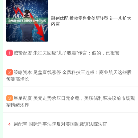
融创优配 推动零售业创新转型 进一步扩大
内需
​威贤配资 朱征夫回应“儿子吸毒”传言：假的，已报警
1
​策略资本 尾盘直线涨停 金风科技三连板！商业航天这些股
2
预测高增长
​星星配资 美元走势承压日元企稳，美联储利率决议前市场观
3
望情绪浓厚
​易配宝 国际刑事法院反对美国制裁该法院法官
4