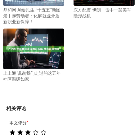
鼎和网 AI绘民生·“十五五”新图
东方配资 伊朗：击中一架美军
景丨@劳动者：化解就业矛盾
隐形战机
新职业新保障！
上上通 说说我们走过的这五年
社区温暖如家
相关评论
本文评分
*