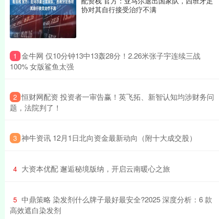
配资栈 官方：亚马尔退出国家队，西班牙足
协对其自行接受治疗不满
​金牛网 仅10分钟13中13轰28分！2.26米张子宇连续三战
1
100% 女版鲨鱼太强
​恒财网配资 投资者一审告赢！英飞拓、新智认知均涉财务问
2
题，法院判了！
​神牛资讯 12月1日北向资金最新动向（附十大成交股）
3
​大资本优配 邂逅秘境版纳，开启云南暖心之旅
4
​中鼎策略 染发剂什么牌子最好最安全?2025 深度分析：6 款
5
高效遮白染发剂