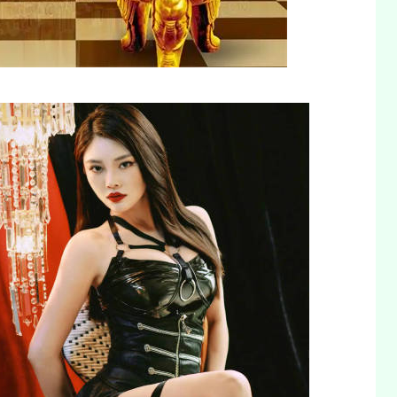
沪深300
4694.44
1.42%
43.13
0.93%