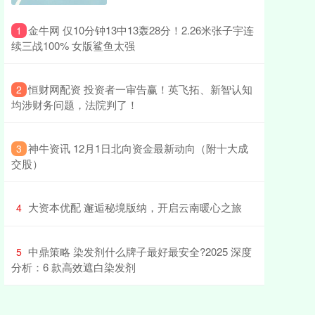
​金牛网 仅10分钟13中13轰28分！2.26米张子宇连
1
续三战100% 女版鲨鱼太强
​恒财网配资 投资者一审告赢！英飞拓、新智认知
2
均涉财务问题，法院判了！
​神牛资讯 12月1日北向资金最新动向（附十大成
3
交股）
​大资本优配 邂逅秘境版纳，开启云南暖心之旅
4
​中鼎策略 染发剂什么牌子最好最安全?2025 深度
5
分析：6 款高效遮白染发剂