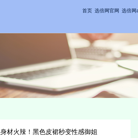
首页
选倍网官网
选倍网a
照身材火辣！黑色皮裙秒变性感御姐