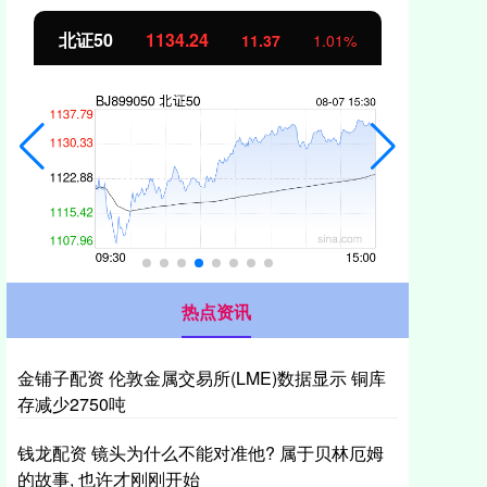
北证50
1134.24
创
11.37
1.01%
热点资讯
金铺子配资 伦敦金属交易所(LME)数据显示 铜库
存减少2750吨
钱龙配资 镜头为什么不能对准他? 属于贝林厄姆
的故事, 也许才刚刚开始