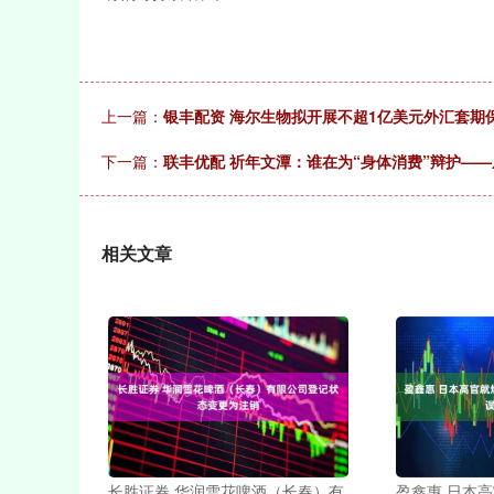
上一篇：
银丰配资 海尔生物拟开展不超1亿美元外汇套期
下一篇：
联丰优配 祈年文潭：谁在为“身体消费”辩护—
相关文章
长胜证券 华润雪花啤酒（长春）有
盈鑫惠 日本