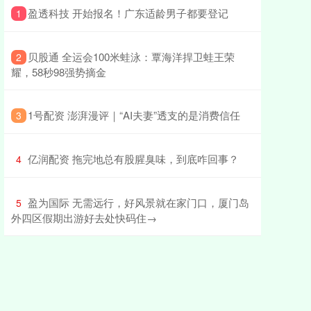
​盈透科技 开始报名！广东适龄男子都要登记
1
​贝股通 全运会100米蛙泳：覃海洋捍卫蛙王荣
2
耀，58秒98强势摘金
​1号配资 澎湃漫评｜“AI夫妻”透支的是消费信任
3
​亿润配资 拖完地总有股腥臭味，到底咋回事？
4
​盈为国际 无需远行，好风景就在家门口，厦门岛
5
外四区假期出游好去处快码住→