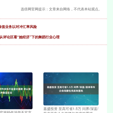
选倍网官网提示：文章来自网络，不代表本站观点。
保值业务以对冲汇率风险
—从评论区看“她经济”下的舞蹈行业心理
嘉盛投资 至高可省1.5万 问界/深蓝/
高官就炒作涉华不实言