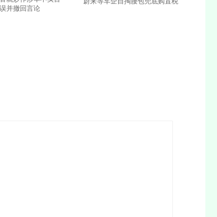
蔚来等车企自掏腰包兜底购置税
错误并撤回言论