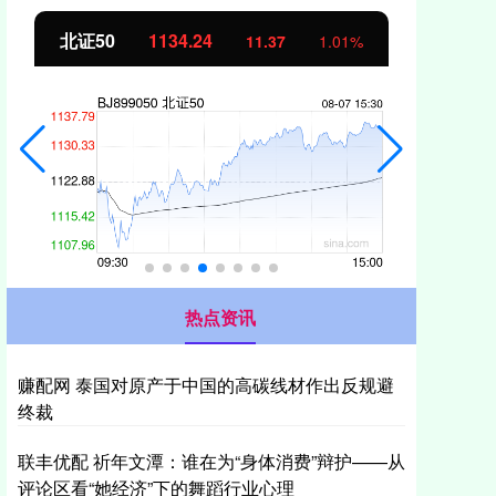
北证50
1134.24
创
11.37
1.01%
热点资讯
赚配网 泰国对原产于中国的高碳线材作出反规避
终裁
联丰优配 祈年文潭：谁在为“身体消费”辩护——从
评论区看“她经济”下的舞蹈行业心理