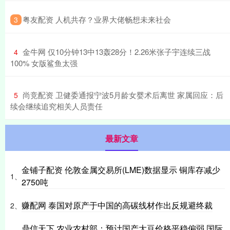
​粤友配资 人机共存？业界大佬畅想未来社会
3
​金牛网 仅10分钟13中13轰28分！2.26米张子宇连续三战
4
100% 女版鲨鱼太强
​尚竞配资 卫健委通报宁波5月龄女婴术后离世 家属回应：后
5
续会继续追究相关人员责任
最新文章
金铺子配资 伦敦金属交易所(LME)数据显示 铜库存减少
1、
2750吨
赚配网 泰国对原产于中国的高碳线材作出反规避终裁
2、
鼎信天下 农业农村部：预计国产大豆价格平稳偏弱 国际