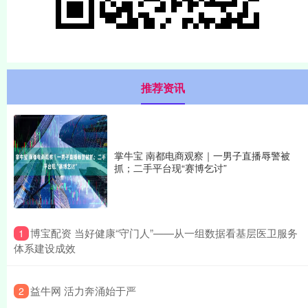
推荐资讯
掌牛宝 南都电商观察｜一男子直播辱警被
抓；二手平台现“赛博乞讨”
​博宝配资 当好健康“守门人”——从一组数据看基层医卫服务
1
体系建设成效
​益牛网 活力奔涌始于严
2