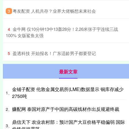
​粤友配资 人机共存？业界大佬畅想未来社会
3
​金牛网 仅10分钟13中13轰28分！2.26米张子宇连续三战
4
100% 女版鲨鱼太强
​盈透科技 开始报名！广东适龄男子都要登记
5
最新文章
金铺子配资 伦敦金属交易所(LME)数据显示 铜库存减少
1、
2750吨
赚配网 泰国对原产于中国的高碳线材作出反规避终裁
2、
鼎信天下 农业农村部：预计国产大豆价格平稳偏弱 国际
3、
价格保持震荡