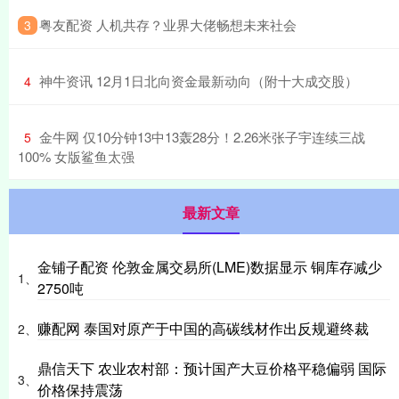
​粤友配资 人机共存？业界大佬畅想未来社会
3
​神牛资讯 12月1日北向资金最新动向（附十大成交股）
4
​金牛网 仅10分钟13中13轰28分！2.26米张子宇连续三战
5
100% 女版鲨鱼太强
最新文章
金铺子配资 伦敦金属交易所(LME)数据显示 铜库存减少
1、
2750吨
赚配网 泰国对原产于中国的高碳线材作出反规避终裁
2、
鼎信天下 农业农村部：预计国产大豆价格平稳偏弱 国际
3、
价格保持震荡