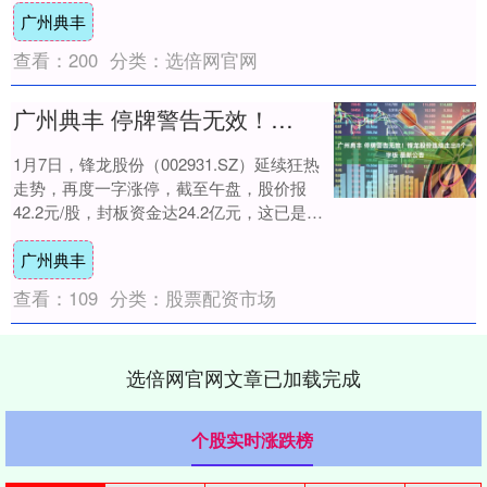
广州典丰
近....
查看：
200
分类：
选倍网官网
广州典丰 停牌警告无效！锋龙股份连续走出8个一字板 最新公告
1月7日，锋龙股份（002931.SZ）延续狂热
走势，再度一字涨停，截至午盘，股价报
42.2元/股，封板资金达24.2亿元，这已是该
公司自2025年12月25日....
广州典丰
查看：
109
分类：
股票配资市场
选倍网官网文章已加载完成
个股实时涨跌榜