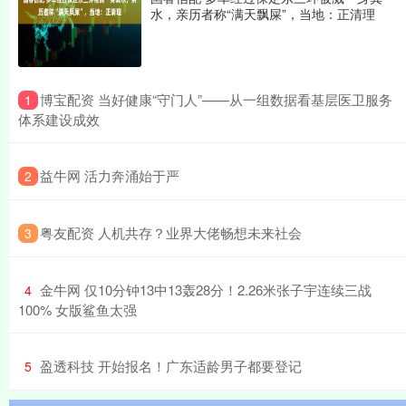
水，亲历者称“满天飘屎”，当地：正清理
​博宝配资 当好健康“守门人”——从一组数据看基层医卫服务
1
体系建设成效
​益牛网 活力奔涌始于严
2
​粤友配资 人机共存？业界大佬畅想未来社会
3
​金牛网 仅10分钟13中13轰28分！2.26米张子宇连续三战
4
100% 女版鲨鱼太强
​盈透科技 开始报名！广东适龄男子都要登记
5