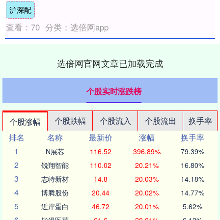
沪深配
师。....
查看：
70
分类：
选倍网app
选倍网官网文章已加载完成
个股实时涨跌榜
个股跌幅
个股流入
个股流出
换手率
个股涨幅
排名
名称
最新价
涨幅
换手率
1
N展芯
116.52
396.89%
79.39%
2
锐翔智能
110.02
20.21%
16.80%
3
志特新材
14.8
20.03%
14.18%
4
博腾股份
20.44
20.02%
14.77%
5
近岸蛋白
46.72
20.01%
5.62%
6
毕得医药
61.6
20.01%
6.12%