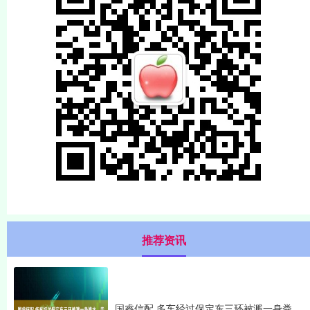
推荐资讯
国睿信配 多车经过保定东三环被溅一身粪