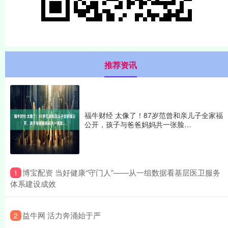
推荐资讯
福牛财经 太像了！87岁范曾和亲儿子全家福
公开，孩子与爸爸妈妈共一张脸…
​博宝配资 当好健康“守门人”——从一组数据看基层医卫服务
1
体系建设成效
​益牛网 活力奔涌始于严
2