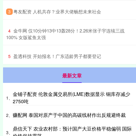
​粤友配资 人机共存？业界大佬畅想未来社会
3
​金牛网 仅10分钟13中13轰28分！2.26米张子宇连续三战
4
100% 女版鲨鱼太强
​盈透科技 开始报名！广东适龄男子都要登记
5
最新文章
金铺子配资 伦敦金属交易所(LME)数据显示 铜库存减少
1、
2750吨
赚配网 泰国对原产于中国的高碳线材作出反规避终裁
2、
鼎信天下 农业农村部：预计国产大豆价格平稳偏弱 国际
3、
价格保持震荡