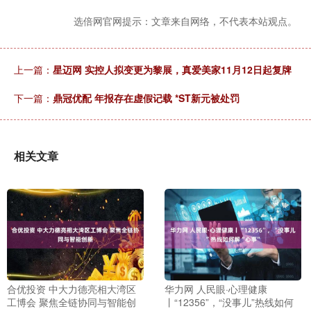
选倍网官网提示：文章来自网络，不代表本站观点。
上一篇：
星迈网 实控人拟变更为黎展，真爱美家11月12日起复牌
下一篇：
鼎冠优配 年报存在虚假记载 *ST新元被处罚
相关文章
合优投资 中大力德亮相大湾区
华力网 人民眼·心理健康
工博会 聚焦全链协同与智能创
丨“12356”，“没事儿”热线如何