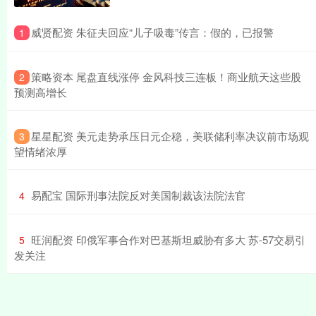
​威贤配资 朱征夫回应“儿子吸毒”传言：假的，已报警
1
​策略资本 尾盘直线涨停 金风科技三连板！商业航天这些股
2
预测高增长
​星星配资 美元走势承压日元企稳，美联储利率决议前市场观
3
望情绪浓厚
​易配宝 国际刑事法院反对美国制裁该法院法官
4
​旺润配资 印俄军事合作对巴基斯坦威胁有多大 苏-57交易引
5
发关注