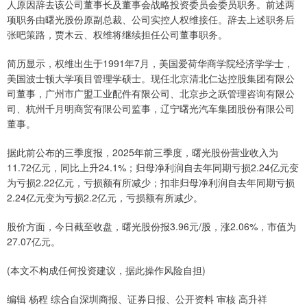
人原因辞去该公司董事长及董事会战略投资委员会委员职务。前述两
项职务由曙光股份原副总裁、公司实控人权维接任。辞去上述职务后
张吧策路，贾木云、权维将继续担任公司董事职务。
简历显示，权维出生于1991年7月，美国爱荷华商学院经济学学士，
美国波士顿大学项目管理学硕士。现任北京清北仁达控股集团有限公
司董事，广州市广盟工业配件有限公司、北京步之跃管理咨询有限公
司、杭州千月明商贸有限公司监事，辽宁曙光汽车集团股份有限公司
董事。
据此前公布的三季度报，2025年前三季度，曙光股份营业收入为
11.72亿元，同比上升24.1%；归母净利润自去年同期亏损2.24亿元变
为亏损2.22亿元，亏损额有所减少；扣非归母净利润自去年同期亏损
2.24亿元变为亏损2.2亿元，亏损额有所减少。
股价方面，今日截至收盘，曙光股份报3.96元/股，涨2.06%，市值为
27.07亿元。
(本文不构成任何投资建议，据此操作风险自担)
编辑 杨程 综合自深圳商报、证券日报、公开资料 审核 高升祥