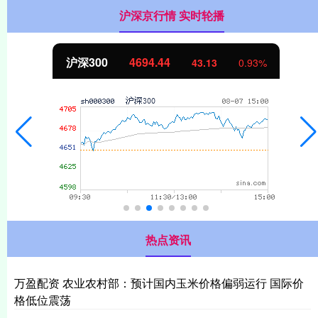
沪深京行情 实时轮播
4.44
北证50
113
43.13
0.93%
热点资讯
万盈配资 农业农村部：预计国内玉米价格偏弱运行 国际价
格低位震荡