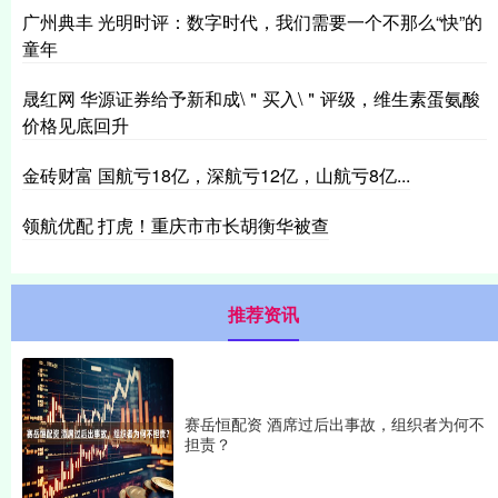
广州典丰 光明时评：数字时代，我们需要一个不那么“快”的
童年
晟红网 华源证券给予新和成\＂买入\＂评级，维生素蛋氨酸
价格见底回升
金砖财富 国航亏18亿，深航亏12亿，山航亏8亿...
领航优配 打虎！重庆市市长胡衡华被查
推荐资讯
赛岳恒配资 酒席过后出事故，组织者为何不
担责？