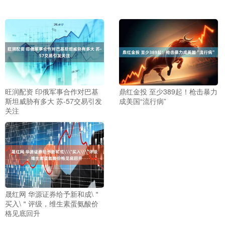
旺润配资 印俄军事合作对巴基
鼎红金投 至少389起！枪击暴力
斯坦威胁有多大 苏-57交易引发
成美国“流行病”
关注
晟红网 华源证券给予新和成\＂
买入\＂评级，维生素蛋氨酸价
格见底回升