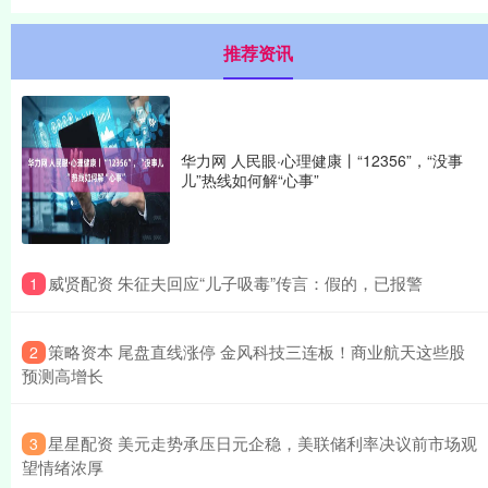
推荐资讯
华力网 人民眼·心理健康丨“12356”，“没事
儿”热线如何解“心事”
​威贤配资 朱征夫回应“儿子吸毒”传言：假的，已报警
1
​策略资本 尾盘直线涨停 金风科技三连板！商业航天这些股
2
预测高增长
​星星配资 美元走势承压日元企稳，美联储利率决议前市场观
3
望情绪浓厚