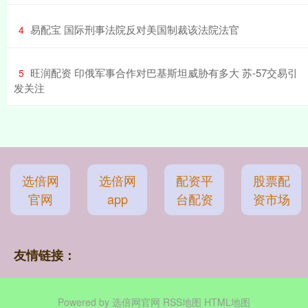
​易配宝 国际刑事法院反对美国制裁该法院法官
4
​旺润配资 印俄军事合作对巴基斯坦威胁有多大 苏-57交易引
5
发关注
选倍网
选倍网
配资平
股票配
官网
app
台配资
资市场
友情链接：
Powered by
选倍网官网
RSS地图
HTML地图