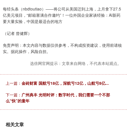
每经头条（nbdtoutiao）——将公司从美国迁到上海，上月拿下27.5
亿美元项目，“邮箱塞满合作邀约”！一位外国企业家谈经验：AI新药
要大量实验，中国是最适合的地方
（记者 曾健辉）
免责声明：本文内容与数据仅供参考，不构成投资建议，使用前请核
实。据此操作，风险自担。
选倍网官网提示：文章来自网络，不代表本站观点。
上一篇：
金砖财富 国航亏18亿，深航亏12亿，山航亏8亿...
下一篇：
广州典丰 光明时评：数字时代，我们需要一个不那
么“快”的童年
相关文章