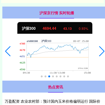
沪深京行情 实时轮播
北证50
1134.24
93%
11.37
1.0
热点资讯
万盈配资 农业农村部：预计国内玉米价格偏弱运行 国际价