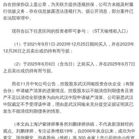
自在担保协议上盖公章，为关联方提供违规担保，公司方未能及时履
行信披义务，存在信息披露违法违规行为。据公开消息，部分案件已
在法院审理中。
现符合以下任意区间的投资者即可参与：（ST天喻维权入口）
（1）于2021年9月1日-2023年12月25日期间买入，并在2023年
12月26日之后卖出或仍持有而亏损；
（2）于2025年6月6日（含当日）之前买入，并在2025年6月7日
之后卖出或仍持有而亏损。
而在11月中旬公司公告，控股股东武汉同喻投资合伙企业（有限
合伙）申请破产清算的进展情况。控股股东以不能清偿到期债务且资
产不足以清偿全部债务为由向武汉中院申请破产清算。公司获悉武汉
中院裁定不予受理该申请，理由是武汉同喻未充分提交证据证明其已
发生不能清偿到期债务的情形。
（本文由上海沪紫律师事务所刘鹏律师供稿，不代表新浪财经的
观点。刘鹏律师，专注证券维权19年，自2006年执业以来，成功为中
青宝、国华网安、劲嘉股份（维权）等 300 余家上市公司的中小投资