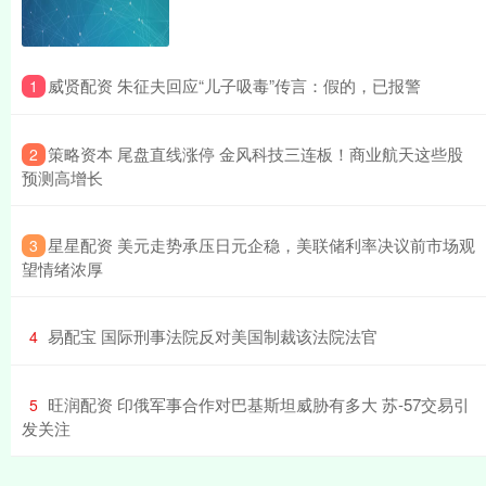
​威贤配资 朱征夫回应“儿子吸毒”传言：假的，已报警
1
​策略资本 尾盘直线涨停 金风科技三连板！商业航天这些股
2
预测高增长
​星星配资 美元走势承压日元企稳，美联储利率决议前市场观
3
望情绪浓厚
​易配宝 国际刑事法院反对美国制裁该法院法官
4
​旺润配资 印俄军事合作对巴基斯坦威胁有多大 苏-57交易引
5
发关注