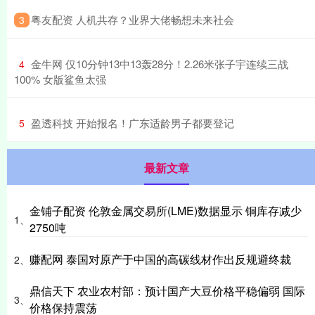
​粤友配资 人机共存？业界大佬畅想未来社会
3
​金牛网 仅10分钟13中13轰28分！2.26米张子宇连续三战
4
100% 女版鲨鱼太强
​盈透科技 开始报名！广东适龄男子都要登记
5
最新文章
金铺子配资 伦敦金属交易所(LME)数据显示 铜库存减少
1、
2750吨
赚配网 泰国对原产于中国的高碳线材作出反规避终裁
2、
鼎信天下 农业农村部：预计国产大豆价格平稳偏弱 国际
3、
价格保持震荡