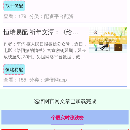
联丰优配
查看：
179
分类：
配资平台配资
恒瑞易配 祈年文潭：《给阿嬷的情书》里，尽显中国人最朴素的情与义
作者：李岱 据人民日报微信公众号，近日，
电影《给阿嬷的情书》官宣密钥延期，延长
放映至6月30日。另据网络平台数据，截至
目前，电影《给阿嬷的情书》票房已突破11
恒瑞易配
亿....
查看：
155
分类：
选倍网app
选倍网官网文章已加载完成
个股实时涨跌榜