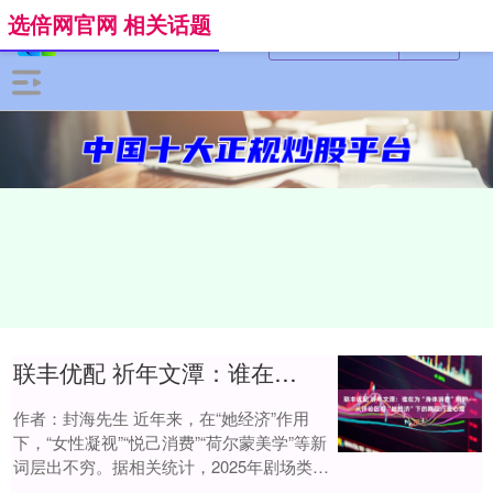
选倍网官网 相关话题
联丰优配 祈年文潭：谁在为“身体消费”辩护——从评论区看“她经济”下的舞蹈行业心理
作者：封海先生 近年来，在“她经济”作用
下，“女性凝视”“悦己消费”“荷尔蒙美学”等新
词层出不穷。据相关统计，2025年剧场类演
出女性观众占比71.1%，较20....