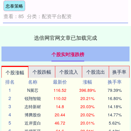
忠泰策略
女篮孙....
查看：
85
分类：
配资平台配资
选倍网官网文章已加载完成
个股实时涨跌榜
个股跌幅
个股流入
个股流出
换手率
个股涨幅
排名
名称
最新价
涨幅
换手率
1
N展芯
116.52
396.89%
79.39%
2
锐翔智能
110.02
20.21%
16.80%
3
志特新材
14.8
20.03%
14.18%
4
博腾股份
20.44
20.02%
14.77%
5
近岸蛋白
46.72
20.01%
5.62%
6
毕得医药
61.6
20.01%
6.12%