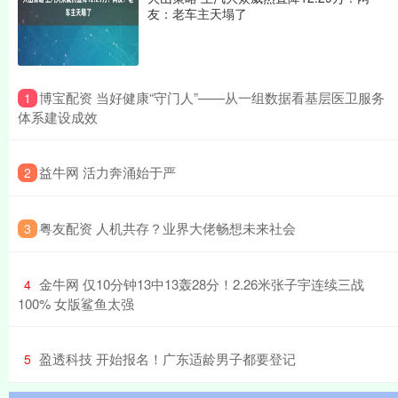
友：老车主天塌了
​博宝配资 当好健康“守门人”——从一组数据看基层医卫服务
1
体系建设成效
​益牛网 活力奔涌始于严
2
​粤友配资 人机共存？业界大佬畅想未来社会
3
​金牛网 仅10分钟13中13轰28分！2.26米张子宇连续三战
4
100% 女版鲨鱼太强
​盈透科技 开始报名！广东适龄男子都要登记
5