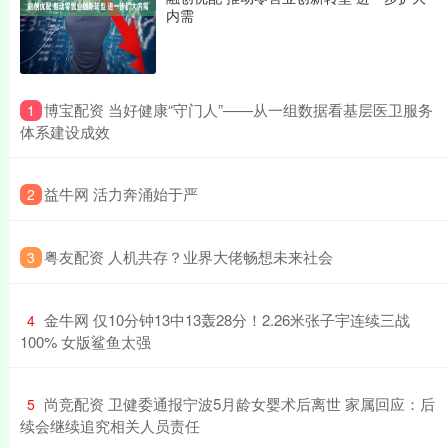
内需
​博宝配资 当好健康“守门人”——从一组数据看基层医卫服务
1
体系建设成效
​益牛网 活力奔涌始于严
2
​粤友配资 人机共存？业界大佬畅想未来社会
3
​金牛网 仅10分钟13中13轰28分！2.26米张子宇连续三战
4
100% 女版鲨鱼太强
​尚竞配资 卫健委通报宁波5月龄女婴术后离世 家属回应：后
5
续会继续追究相关人员责任