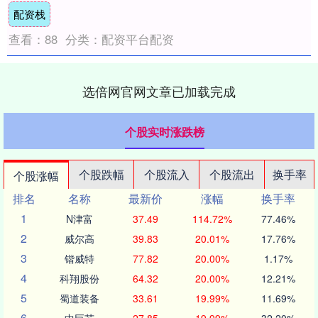
配资栈
对。....
查看：
88
分类：
配资平台配资
选倍网官网文章已加载完成
个股实时涨跌榜
个股跌幅
个股流入
个股流出
换手率
个股涨幅
排名
名称
最新价
涨幅
换手率
1
N津富
37.49
114.72%
77.46%
2
威尔高
39.83
20.01%
17.76%
3
锴威特
77.82
20.00%
1.17%
4
科翔股份
64.32
20.00%
12.21%
5
蜀道装备
33.61
19.99%
11.69%
6
中巨芯
27.85
19.99%
32.20%